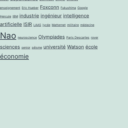
Foxconn
enseignement
Eric Hueber
Fukushima
Google
industrie
ingénieur
intelligence
Hercule
IBM
artificielle
ISIR
LAAS
lycée
Matternet
militaire
médecine
Nao
Olympiades
neuroscience
Paris Descartes
rover
sciences
université
Watson
école
senior
séisme
économie