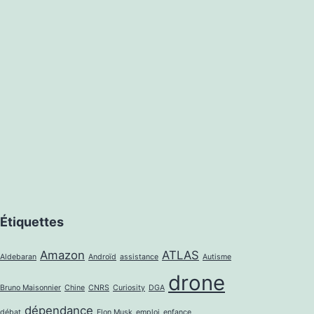
Étiquettes
Amazon
ATLAS
Aldebaran
Androïd
assistance
Autisme
drone
Bruno Maisonnier
Chine
CNRS
Curiosity
DGA
dépendance
débat
Elon Musk
emploi
enfance