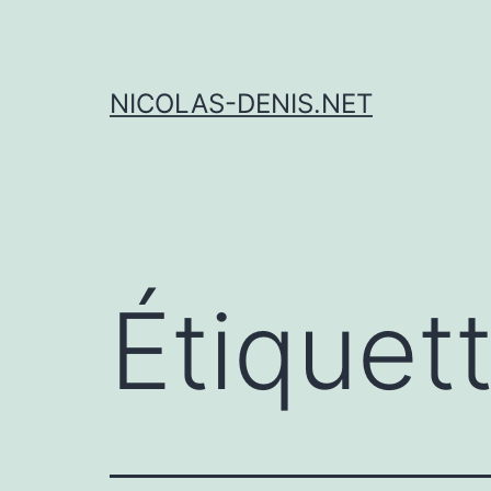
Aller
au
contenu
NICOLAS-DENIS.NET
Étiquet