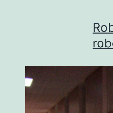
Rob
rob