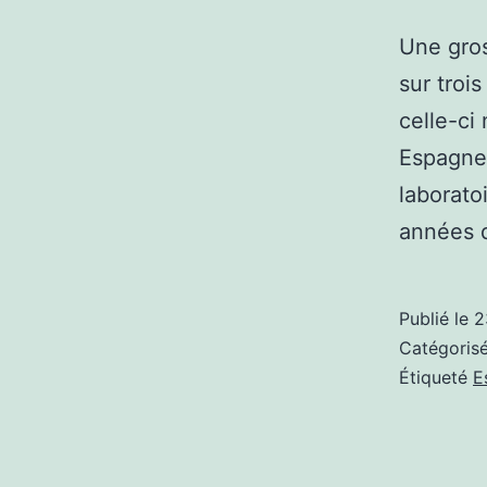
Une gros
sur troi
celle-ci
Espagne,
laborato
années 
Publié le
2
Catégori
Étiqueté
E