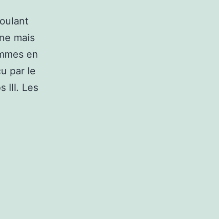
oulant
ine mais
ommes en
u par le
 III. Les