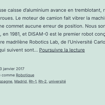
se caisse d’aluminium avance en tremblotant, r
s roues. Le moteur de camion fait vibrer la mach
 ne commet aucune erreur de position. Nous s
 en 1981, et DISAM-0 est le premier robot conç
ire madrilène Robotics Lab, de l’Université Carlos
Robotics
qui suivent sont…
Poursuivre la lecture
Lab
:
3 janvier 2017
¡
sé comme
Robotique
Siempre
spagne
,
Madrid
,
Rh-1
,
Rh-2
,
université
robótica
!