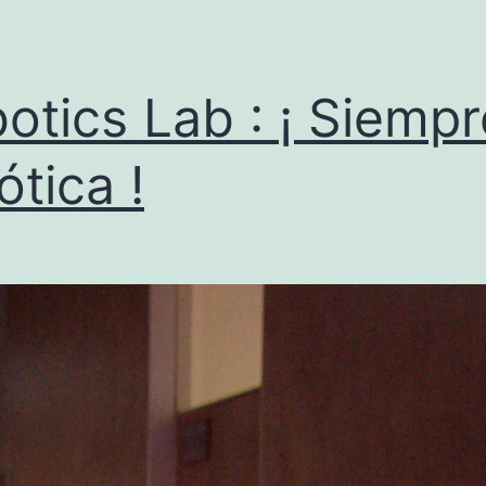
otics Lab : ¡ Siempr
ótica !