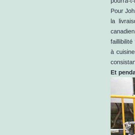
pourra-t-
Pour Joh
la livra
canadien
faillibili
à cuisine
consista
Et pend