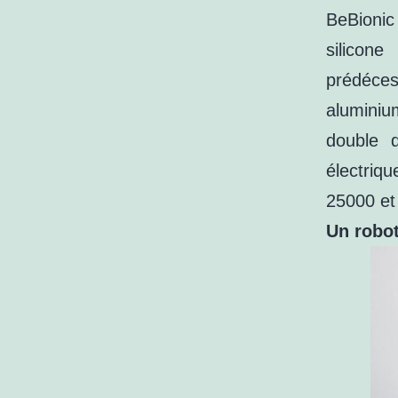
BeBionic
silicon
prédéce
aluminiu
double 
électriqu
25000 et
Un robot