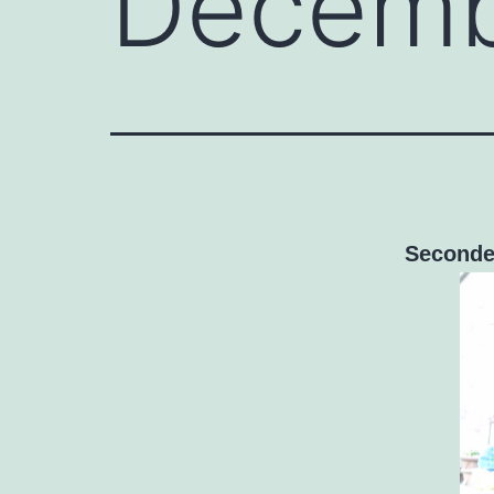
Décemb
Seconde