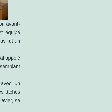
son avant-
et équipé
as fut un
nal appelé
ssemblant
, avec un
es tâches
avier, se