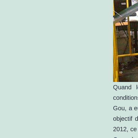
Quand l
conditio
Gou, a e
objectif 
2012, ce 