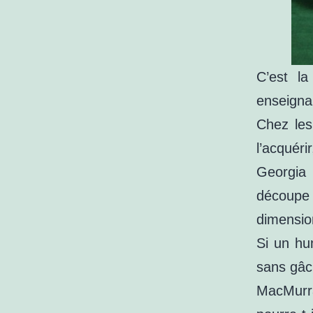
C’est l
enseigna
Chez les
l’acquéri
Georgia
découpe 
dimensio
Si un h
sans gâch
MacMurra