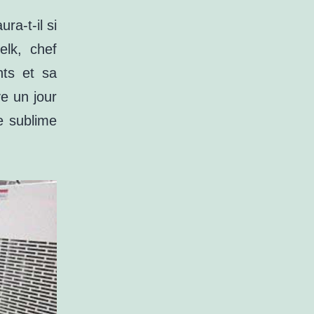
a-t-il si
elk, chef
nts et sa
ive un jour
ce sublime