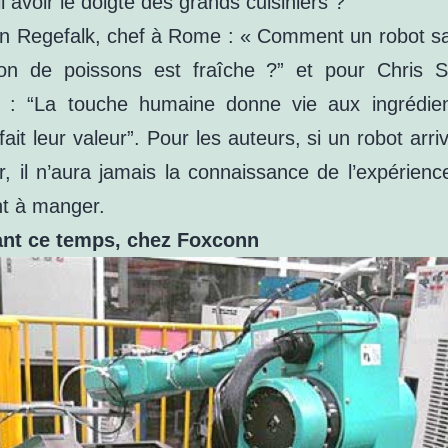
il avoir le doigté des grands cuisiniers ?
n Regefalk, chef à Rome : « Comment un robot saur
ison de poissons est fraîche ?” et pour Chris S
 : “La touche humaine donne vie aux ingrédie
té fait leur valeur”. Pour les auteurs, si un robot arr
r, il n’aura jamais la connaissance de l’expérien
nt à manger.
ant ce temps, chez Foxconn