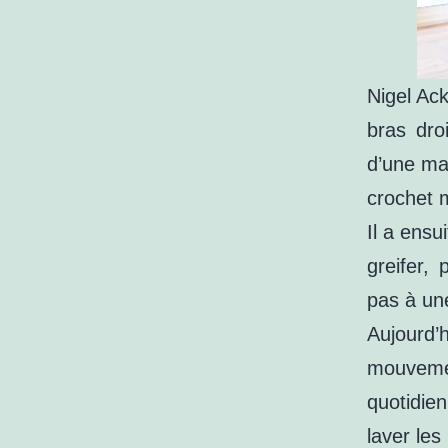
Nigel Ack
bras dro
d’une ma
crochet m
Il a ensu
greifer,
pas à un
Aujourd’
mouvemen
quotidie
laver les