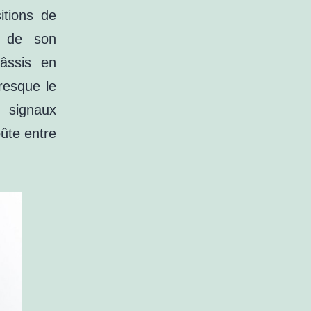
itions de
e de son
âssis en
resque le
 signaux
oûte entre