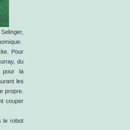
elinger,
onomique.
ite. Pour
Murray, du
 pour la
urant les
e propre.
t couper
 le robot