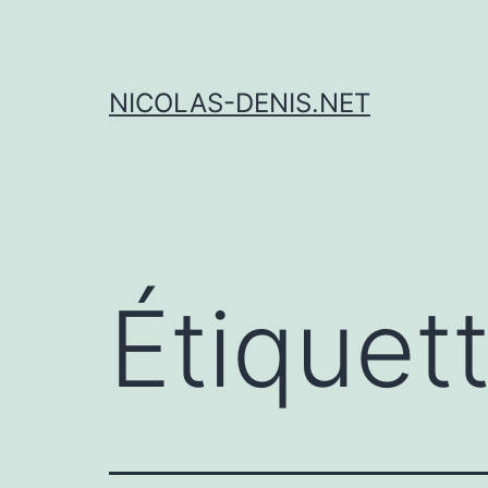
Aller
au
contenu
NICOLAS-DENIS.NET
Étiquet