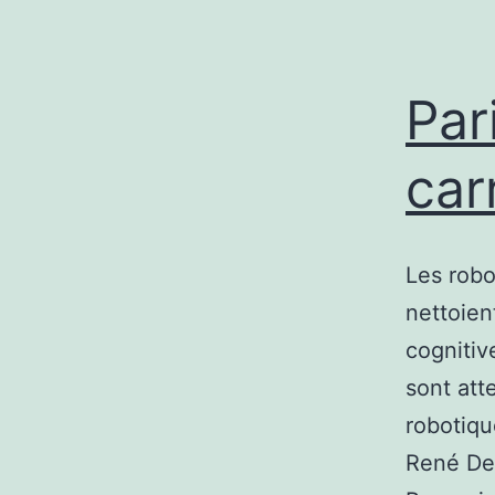
Par
car
Les robo
nettoien
cognitiv
sont att
robotiqu
René Des