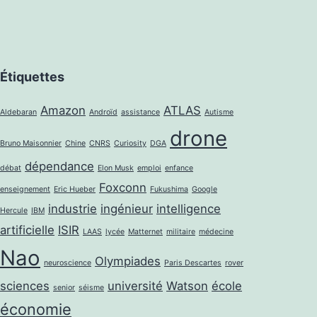
Étiquettes
Amazon
ATLAS
Aldebaran
Androïd
assistance
Autisme
drone
Bruno Maisonnier
Chine
CNRS
Curiosity
DGA
dépendance
débat
Elon Musk
emploi
enfance
Foxconn
enseignement
Eric Hueber
Fukushima
Google
industrie
ingénieur
intelligence
Hercule
IBM
artificielle
ISIR
LAAS
lycée
Matternet
militaire
médecine
Nao
Olympiades
neuroscience
Paris Descartes
rover
sciences
université
Watson
école
senior
séisme
économie