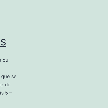
es
e ou
l que se
me de
is 5 –