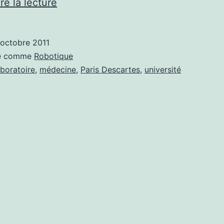
Paris
re la lecture
Descartes
:
 octobre 2011
au
sé comme
Robotique
carrefour
aboratoire
,
médecine
,
Paris Descartes
,
université
des
disciplines