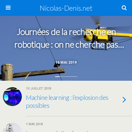
Nicolas-Denis.net
Journées de la recherche en
robotique : on ne cherche pas
pour rien
16 MAI 2019
10 JUILLET 2018
Machine learning : l’explosion des
possibles
1 MAI 2018