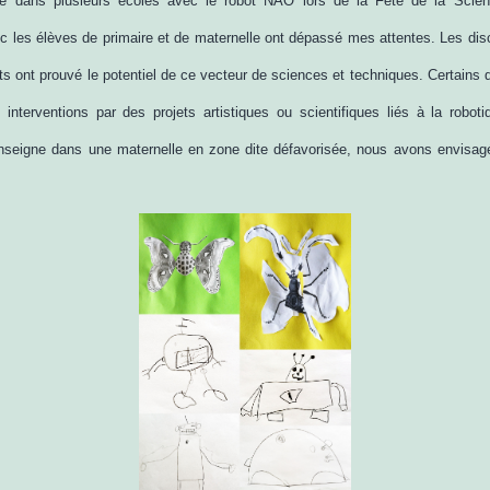
é dans plusieurs écoles avec le robot NAO lors de la Fête de la Scie
 les élèves de primaire et de maternelle ont dépassé mes attentes. Les di
ts ont prouvé le potentiel de ce vecteur de sciences et techniques. Certains d
interventions par des projets artistiques ou scientifiques liés à la robo
nseigne dans une maternelle en zone dite défavorisée, nous avons envisag