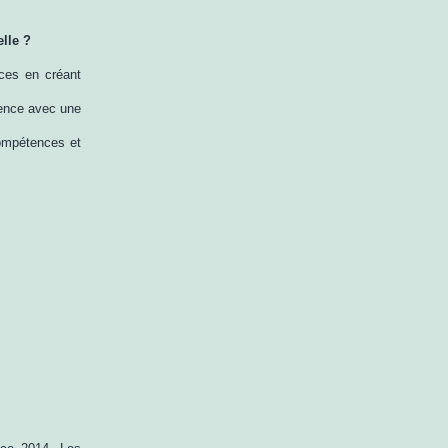
lle ?
nces en créant
rence avec une
compétences et