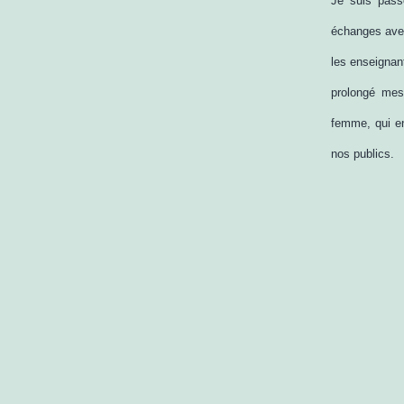
Je suis pass
échanges avec
les enseignan
prolongé mes 
femme, qui e
nos publics.