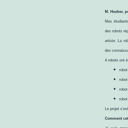
M. Hueber, p
Mes étudiants
des robots ré
artiste. La r
des connaiss
4 robots ont é
robot
robot
robot
robot
Le projet s’es
Comment cette