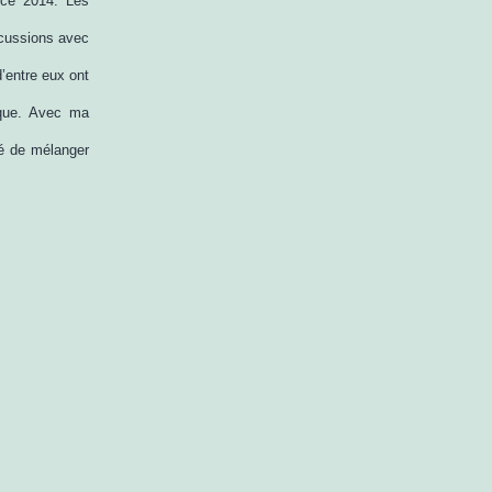
nce 2014. Les
scussions avec
’entre eux ont
tique. Avec ma
é de mélanger